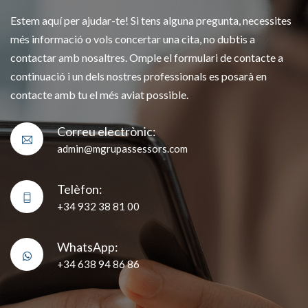
Estem aquí per ajudar-te! Si tens alguna pregunta, necessites
més informació o vols concertar una cita, no dubtis a
contactar amb nosaltres. Omple el formulari de contacte a
continuació i un dels nostres professionals es posarà en
contacte amb tu el més aviat possible.
Correu electrònic:
admin@mgrupassessors.com
Telèfon:
+34 932 38 81 00
WhatsApp:
+34 638 94 86 86