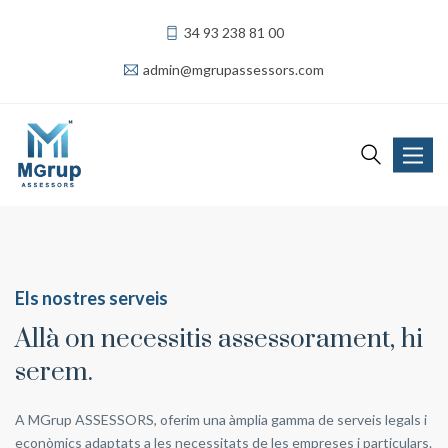
34 93 238 81 00
admin@mgrupassessors.com
Toggle
navigat
Els nostres serveis
Allà on necessitis assessorament, hi
serem.
A MGrup ASSESSORS, oferim una àmplia gamma de serveis legals i
econòmics adaptats a les necessitats de les empreses i particulars.